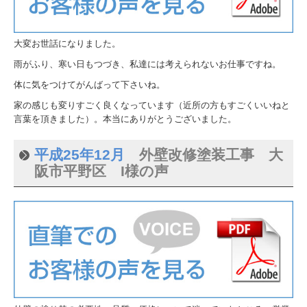
お客様の声 平成28年
お客様の声 平成27年
大変お世話になりました。
お客様の声 平成26年
雨がふり、寒い日もつづき、私達には考えられないお仕事ですね。
お客様の声 平成25年
体に気をつけてがんばって下さいね。
家の感じも変りすごく良くなっています（近所の方もすごくいいねと
お客様の声 平成24年
言葉を頂きました）。本当にありがとうございました。
お客様の声 平成23年
平成25年12月
外壁改修塗装工事 大
お客様の声 平成22年
阪市平野区 I様の声
施工の流れ
外壁塗装
屋根塗装
施工事例