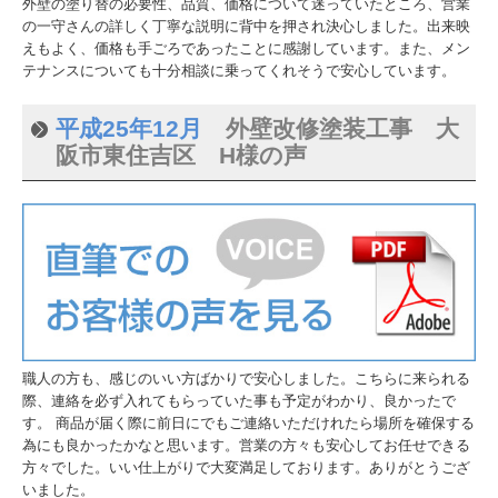
外壁の塗り替の必要性、品質、価格について迷っていたところ、営業
よくある質問
の一守さんの詳しく丁寧な説明に背中を押され決心しました。出来映
えもよく、価格も手ごろであったことに感謝しています。また、メン
お問合せ
テナンスについても十分相談に乗ってくれそうで安心しています。
プライバシーポリシー
平成25年12月
外壁改修塗装工事 大
阪市東住吉区 H様の声
採用情報
職人の方も、感じのいい方ばかりで安心しました。こちらに来られる
際、連絡を必ず入れてもらっていた事も予定がわかり、良かったで
す。 商品が届く際に前日にでもご連絡いただけれたら場所を確保する
為にも良かったかなと思います。営業の方々も安心してお任せできる
方々でした。いい仕上がりで大変満足しております。ありがとうござ
いました。